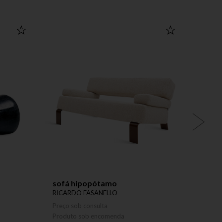
sofá hipopótamo
polt
RICARDO FASANELLO
RICAR
Preço sob consulta
Preço 
Produto sob encomenda
Produ