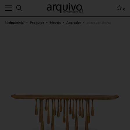
0
Página inicial
Produtos
Móveis
Aparador
aparador chuva