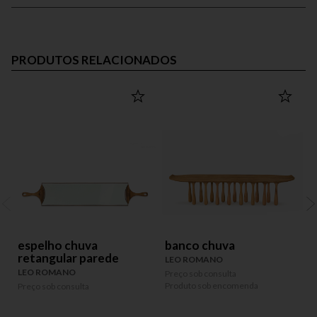
PRODUTOS RELACIONADOS
espelho chuva
banco chuva
retangular parede
LEO ROMANO
LEO ROMANO
Preço sob consulta
Produto sob encomenda
Preço sob consulta
P