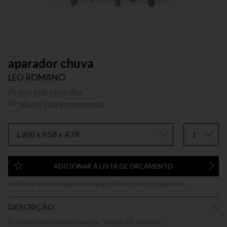
aparador chuva
LEO ROMANO
Preço sob consulta
Produto sob encomenda
L200 x P58 x A78
1
ADICIONAR À LISTA DE ORÇAMENTO
Adicione este produto a lista e solicite o seu orçamento.
DESCRIÇÃO
Estrutura em madeira maciça. Tampo em madeira.