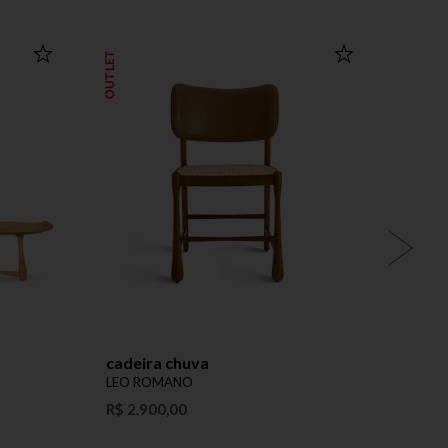
OUTLET
cadeira chuva
apar
LEO ROMANO
LEO 
R$ 2.900,00
Preço 
Produ