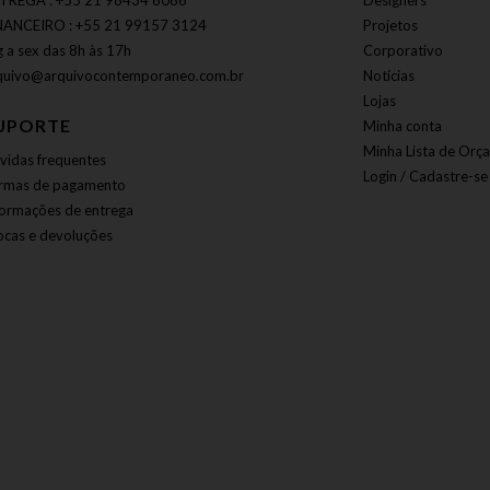
TREGA : +55 21 96434 6086
Designers
NANCEIRO : +55 21 99157 3124
Projetos
g a sex das 8h às 17h
Corporativo
quivo@arquivocontemporaneo.com.br
Notícias
Lojas
UPORTE
Minha conta
Minha Lista de Orç
vidas frequentes
Login / Cadastre-se
rmas de pagamento
formações de entrega
ocas e devoluções