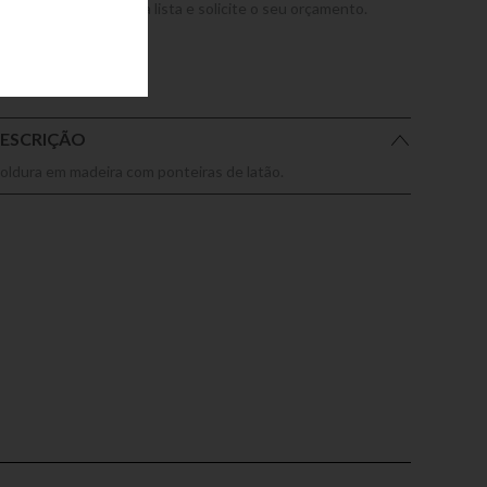
dicione este produto a lista e solicite o seu orçamento.
ESCRIÇÃO
oldura em madeira com ponteiras de latão.