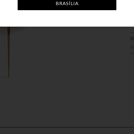
A
BRASÍLIA
D
M