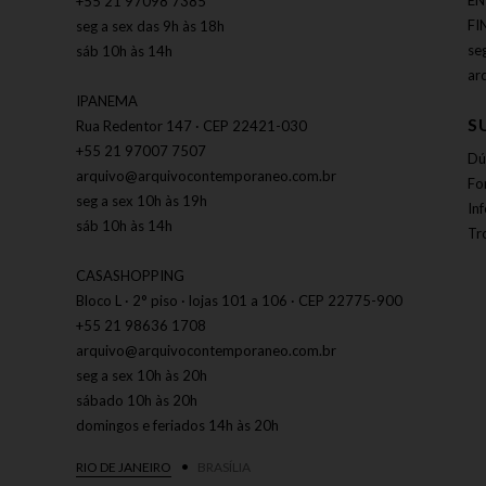
EN
+55 21 97098 7385
FI
seg a sex das 9h às 18h
se
sáb 10h às 14h
ar
IPANEMA
S
Rua Redentor 147 · CEP 22421-030
+55 21 97007 7507
Dú
arquivo@arquivocontemporaneo.com.br
Fo
seg a sex 10h às 19h
In
sáb 10h às 14h
Tr
CASASHOPPING
Bloco L · 2° piso · lojas 101 a 106 · CEP 22775-900
+55 21 98636 1708
arquivo@arquivocontemporaneo.com.br
seg a sex 10h às 20h
sábado 10h às 20h
domingos e feriados 14h às 20h
RIO DE JANEIRO
BRASÍLIA