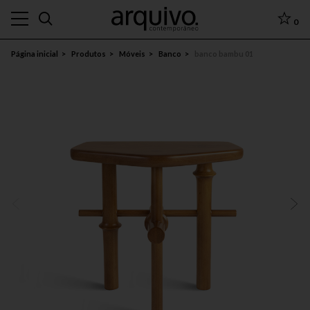
0
Página inicial
Produtos
Móveis
Banco
banco bambu 01