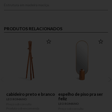
Estrutura em madeira maciça.
PRODUTOS RELACIONADOS
cabideiro preto e branco
espelho de piso pra ser
feliz
LEO ROMANO
LEO ROMANO
Preço sob consulta
Produto sob encomenda
Preço sob consulta
P