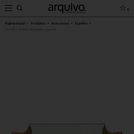
0
Página inicial
Produtos
Acessórios
Espelho
espelho chuva retangular parede