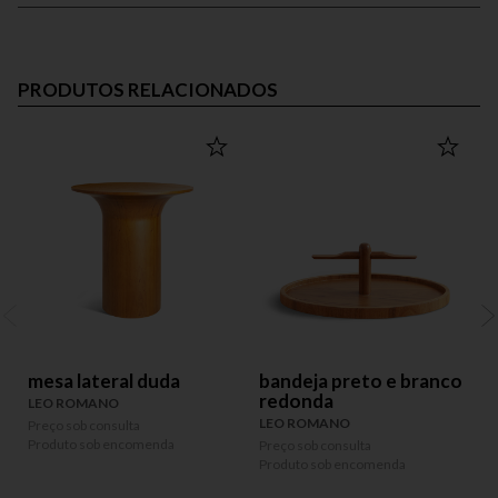
PRODUTOS RELACIONADOS
mesa lateral duda
bandeja preto e branco
redonda
LEO ROMANO
LEO ROMANO
Preço sob consulta
P
Produto sob encomenda
P
Preço sob consulta
Produto sob encomenda