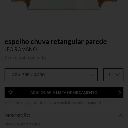
espelho chuva retangular parede
LEO ROMANO
Preço sob consulta
L40 x P08 x A300
1
ADICIONAR À LISTA DE ORÇAMENTO
Adicione este produto a lista e solicite o seu orçamento.
DESCRIÇÃO
Moldura em madeira.