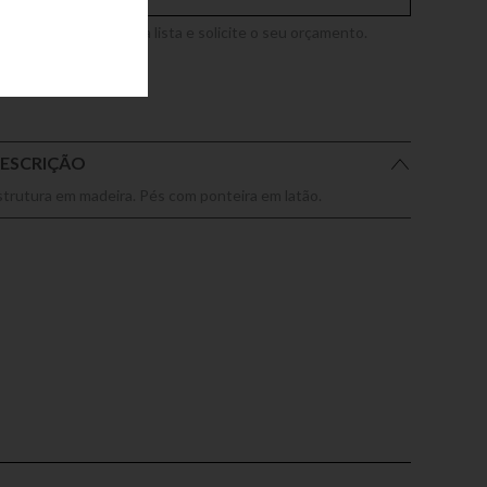
dicione este produto a lista e solicite o seu orçamento.
ESCRIÇÃO
strutura em madeira. Pés com ponteira em latão.