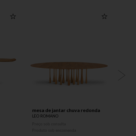
mesa de jantar chuva redonda
cabid
LEO ROMANO
LEO 
Preço sob consulta
Preço 
Produto sob encomenda
Produ