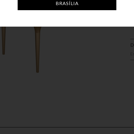
BRASÍLIA
A
D
E