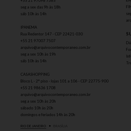
EN
+55 21 97098 7385
FI
seg a sex das 9h às 18h
se
sáb 10h às 14h
ar
IPANEMA
S
Rua Redentor 147 · CEP 22421-030
+55 21 97007 7507
Dú
arquivo@arquivocontemporaneo.com.br
Fo
seg a sex 10h às 19h
In
sáb 10h às 14h
Tr
CASASHOPPING
Bloco L · 2° piso · lojas 101 a 106 · CEP 22775-900
+55 21 98636 1708
arquivo@arquivocontemporaneo.com.br
seg a sex 10h às 20h
sábado 10h às 20h
domingos e feriados 14h às 20h
RIO DE JANEIRO
BRASÍLIA