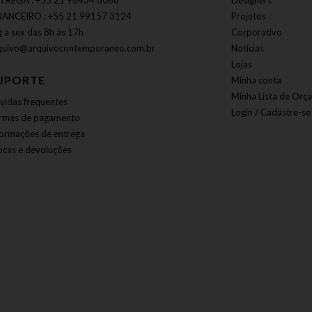
TREGA : +55 21 96434 6086
Designers
NANCEIRO : +55 21 99157 3124
Projetos
g a sex das 8h às 17h
Corporativo
quivo@arquivocontemporaneo.com.br
Notícias
Lojas
UPORTE
Minha conta
Minha Lista de Orç
vidas frequentes
Login / Cadastre-se
rmas de pagamento
formações de entrega
ocas e devoluções