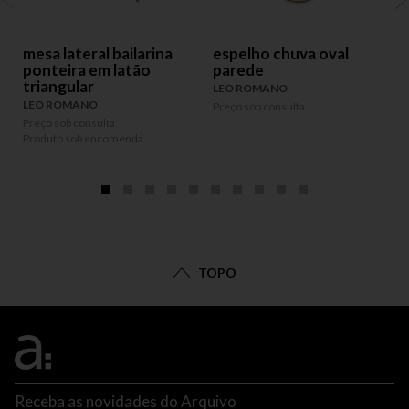
mesa lateral bailarina
espelho chuva oval
ponteira em latão
parede
triangular
LEO ROMANO
LEO ROMANO
Preço sob consulta
P
P
Preço sob consulta
Produto sob encomenda
TOPO
Receba as novidades do Arquivo