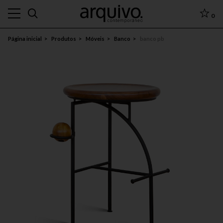
0
Página inicial
Produtos
Móveis
Banco
banco pb