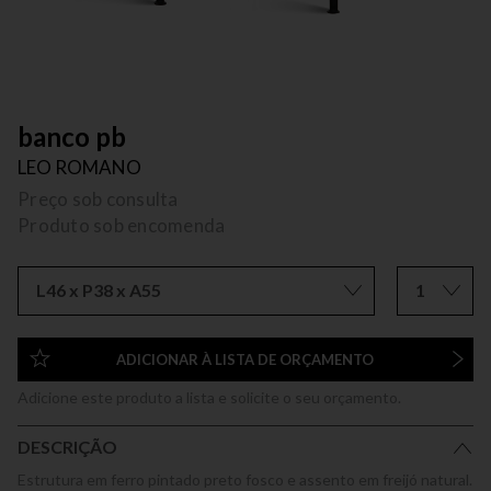
banco pb
LEO ROMANO
Preço sob consulta
Produto sob encomenda
L46 x P38 x A55
1
ADICIONAR À LISTA DE ORÇAMENTO
Adicione este produto a lista e solicite o seu orçamento.
DESCRIÇÃO
Estrutura em ferro pintado preto fosco e assento em freijó natural.