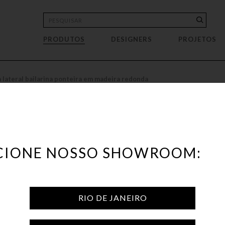
PRODUTOS
DESIGNERS
PROJETOS
rrinhos de apoio
Prateleira
Casa Cor Rio 2023 · Suíte Presidencial
ACHADOS VITRA 60% OFF
Esc
sa Nova Bar
moda
Pufe
Casa Cor Rio 2022 · #Pergolando2022
OUTLET
Esp
eca
rivaninha
Rack
Casa Cor Rio 2022 · Estar do Pátio
Aroma
Fru
preguiçadeira
Sofá
Casa Cor Rio 2022 · Living da Fonte
Bandeja
Gar
 lateral bailarina ponteira em madeira redonda
pping
tante
Sofá-cama
Casa Cor Rio 2022 · Quarto Drummond
Biombo
Obj
m
ar
veteiro
Casa Cor Rio 2022 · Tempo da Alma
Boneco
Ora
r
Bothânica
sa de bar
Casa Cor Rio 2022 · Suíte nas Nuvens
Bowl
Rev
L
ecionador - Espaço Coral
sa de centro
Casa Cor Rio 2022 · Refúgio Urbano
Cachepot
Tab
de Areia
sa de jantar
Casa Cor Rio 2022 · Casa Pitaya
Cabideiro
Tel
P
CIONE NOSSO SHOWROOM:
P
a lateral
Casa Cor Rio 2022 · Casa Migrante
Caixas
Vas
moradeira
Castiçal
nteadeira
Centro de Mesa
ros
ltrona
Cesto
RIO DE JANEIRO