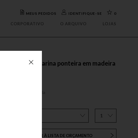
MEUS PEDIDOS
IDENTIFIQUE-SE
0
CORPORATIVO
O ARQUIVO
LOJAS
ada
OUTLET
elho
Abajour
teira
Arandela
rafa
Luminária mesa
eto
Luminária piso
esa lateral bailarina ponteira em madeira
tório
Luminária parede
edonda
isteiro
Pendente
EO ROMANO
ua
a
reço sob consulta
roduto sob encomenda
o
ø80 x A62
1
ADICIONAR À LISTA DE ORÇAMENTO