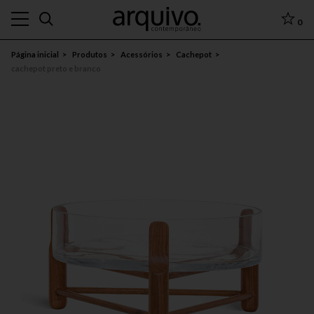
0
Página inicial
Produtos
Acessórios
Cachepot
cachepot preto e branco