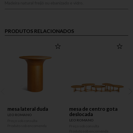
Madeira natural freijó ou ebanizado e vidro.
PRODUTOS RELACIONADOS
mesa lateral duda
mesa de centro gota
deslocada
LEO ROMANO
LEO ROMANO
Preço sob consulta
P
Produto sob encomenda
P
Preço sob consulta
Produto sob encomenda