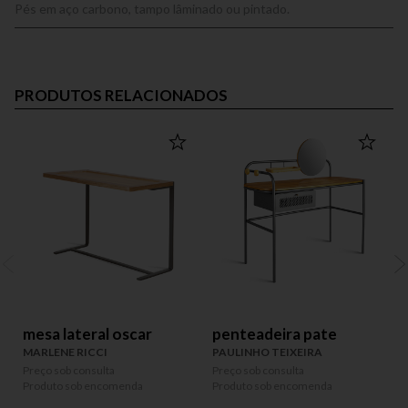
Pés em aço carbono, tampo lâminado ou pintado.
PRODUTOS RELACIONADOS
mesa lateral oscar
penteadeira pate
MARLENE RICCI
PAULINHO TEIXEIRA
Preço sob consulta
Preço sob consulta
P
Produto sob encomenda
Produto sob encomenda
P