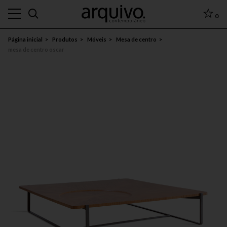
0
Página inicial
Produtos
Móveis
Mesa de centro
mesa de centro oscar