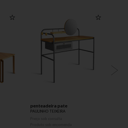
penteadeira pate
apar
PAULINHO TEIXEIRA
EDUA
Preço sob consulta
Preço 
Produto sob encomenda
Produ