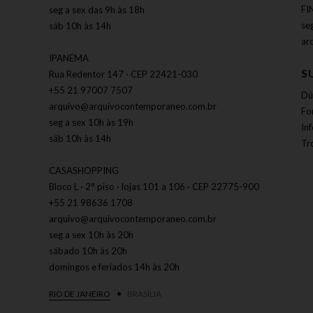
FI
seg a sex das 9h às 18h
se
sáb 10h às 14h
ar
IPANEMA
S
Rua Redentor 147 · CEP 22421-030
+55 21 97007 7507
Dú
arquivo@arquivocontemporaneo.com.br
Fo
seg a sex 10h às 19h
In
sáb 10h às 14h
Tr
CASASHOPPING
Bloco L · 2° piso · lojas 101 a 106 · CEP 22775-900
+55 21 98636 1708
arquivo@arquivocontemporaneo.com.br
seg a sex 10h às 20h
sábado 10h às 20h
domingos e feriados 14h às 20h
RIO DE JANEIRO
BRASÍLIA