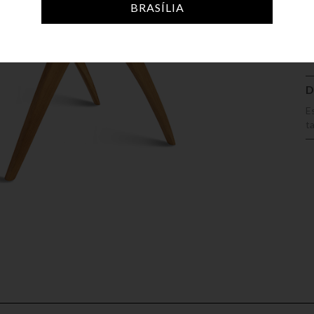
A
BRASÍLIA
D
E
t