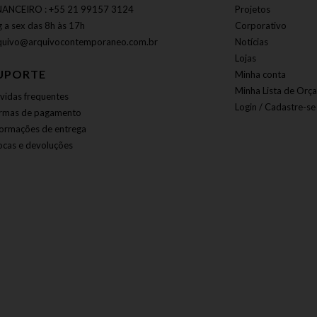
NANCEIRO : +55 21 99157 3124
Projetos
g a sex das 8h às 17h
Corporativo
quivo@arquivocontemporaneo.com.br
Notícias
Lojas
UPORTE
Minha conta
Minha Lista de Orç
vidas frequentes
Login / Cadastre-se
rmas de pagamento
formações de entrega
ocas e devoluções