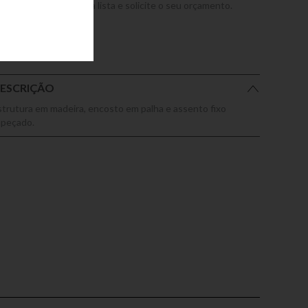
dicione este produto a lista e solicite o seu orçamento.
ESCRIÇÃO
strutura em madeira, encosto em palha e assento fixo
apeçado.