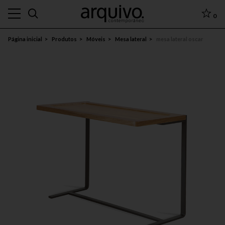
0
Página inicial
Produtos
Móveis
Mesa lateral
mesa lateral oscar