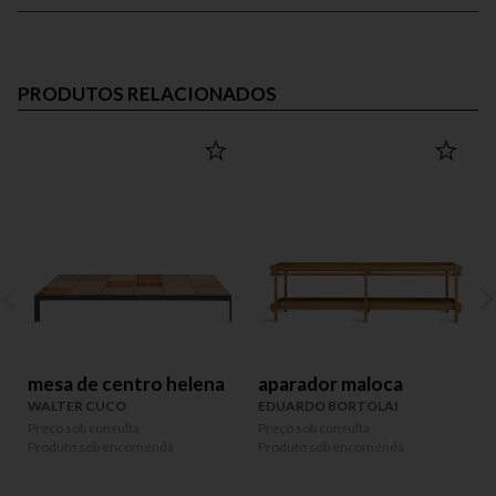
PRODUTOS RELACIONADOS
mesa de centro helena
aparador maloca
WALTER CUCO
EDUARDO BORTOLAI
Preço sob consulta
Preço sob consulta
P
Produto sob encomenda
Produto sob encomenda
P