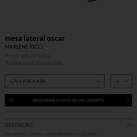
mesa lateral oscar
MARLENE RICCI
Preço sob consulta
Produto sob encomenda
L70 x P35 x A30
1
ADICIONAR À LISTA DE ORÇAMENTO
Adicione este produto a lista e solicite o seu orçamento.
DESCRIÇÃO
Pés em aço carbono, tampo lâminado ou pintado.