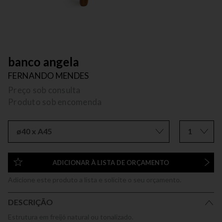
banco angela
FERNANDO MENDES
Preço sob consulta
Produto sob encomenda
ø40 x A45
1
ADICIONAR À LISTA DE ORÇAMENTO
Adicione este produto a lista e solicite o seu orçamento.
DESCRIÇÃO
Estrutura em freijó natural ou tonalizado.