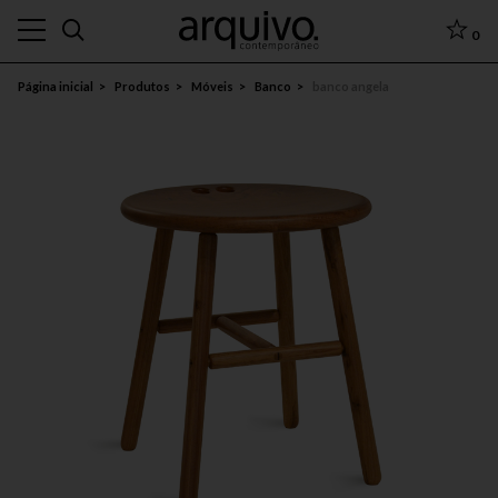
0
Página inicial
Produtos
Móveis
Banco
banco angela