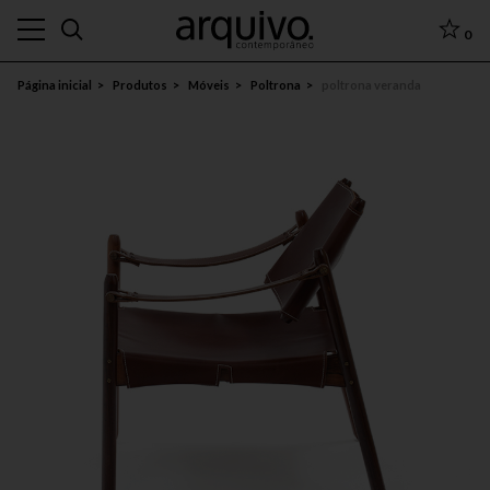
0
Página inicial
Produtos
Móveis
Poltrona
poltrona veranda