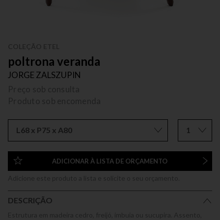
COLEÇÃO ETEL
poltrona veranda
JORGE ZALSZUPIN
Preço sob consulta
Produto sob encomenda
L68 x P75 x A80
1
ADICIONAR À LISTA DE ORÇAMENTO
Adicione este produto a lista e solicite o seu orçamento.
DESCRIÇÃO
Estrutura em madeira cedro, freijó, imbuia ou sucupira. Assento,