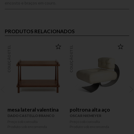
encosto e braços em couro.
PRODUTOS RELACIONADOS
COLEÇÃO ETEL
COLEÇÃO ETEL
COLEÇÃO
mesa lateral valentina
poltrona alta aço
DADO CASTELLO BRANCO
OSCAR NIEMEYER
Preço sob consulta
Preço sob consulta
P
Produto sob encomenda
Produto sob encomenda
P