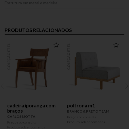
Estrutura em metal e madeira.
PRODUTOS RELACIONADOS
COLEÇÃO ETEL
COLEÇÃO ETEL
COLEÇÃO
cadeira iporanga com
poltrona m1
braços
BRANCO & PRETO TEAM
CARLOS MOTTA
Preço sob consulta
P
Produto sob encomenda
P
Preço sob consulta
Produto sob encomenda