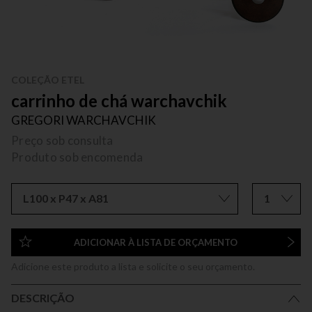
COLEÇÃO ETEL
carrinho de chá warchavchik
GREGORI WARCHAVCHIK
Preço sob consulta
Produto sob encomenda
L100 x P47 x A81
1
ADICIONAR À LISTA DE ORÇAMENTO
Adicione este produto a lista e solicite o seu orçamento.
DESCRIÇÃO