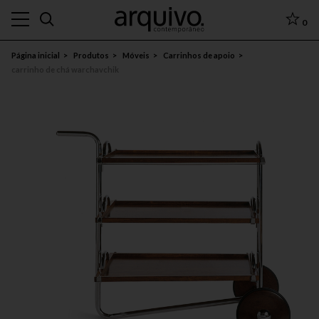
0
Página inicial
Produtos
Móveis
Carrinhos de apoio
carrinho de chá warchavchik