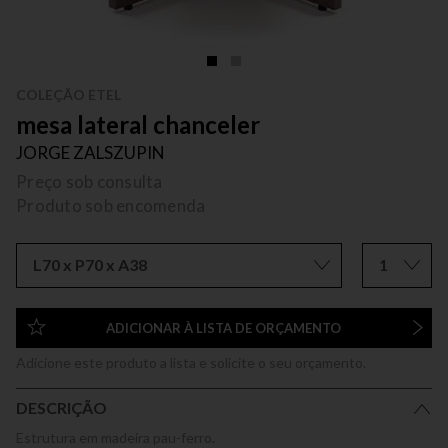
COLEÇÃO ETEL
mesa lateral chanceler
JORGE ZALSZUPIN
Preço sob consulta
Produto sob encomenda
L70 x P70 x A38
1
ADICIONAR À LISTA DE ORÇAMENTO
Adicione este produto a lista e solicite o seu orçamento.
DESCRIÇÃO
Estrutura em madeira pau-ferro.