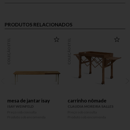
PRODUTOS RELACIONADOS
COLEÇÃO ETEL
COLEÇÃO ETEL
COLEÇÃO
mesa de jantar isay
carrinho nômade
ISAY WEINFELD
CLAUDIA MOREIRA SALLES
Preço sob consulta
Preço sob consulta
P
Produto sob encomenda
Produto sob encomenda
P