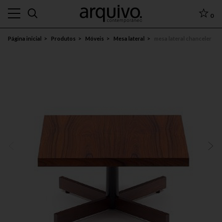
0
Página inicial
Produtos
Móveis
Mesa lateral
mesa lateral chanceler