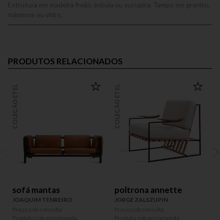
Estrutura em madeira freijó, imbuia ou sucupira. Tampo em granito,
mármore ou vidro.
PRODUTOS RELACIONADOS
COLEÇÃO ETEL
COLEÇÃO ETEL
COLEÇÃO
sofá mantas
poltrona annette
JOAQUIM TENREIRO
JORGE ZALSZUPIN
Preço sob consulta
Preço sob consulta
P
Produto sob encomenda
Produto sob encomenda
P