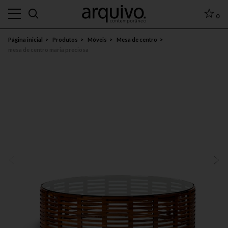
0
Página inicial
Produtos
Móveis
Mesa de centro
mesa de centro maria preciosa