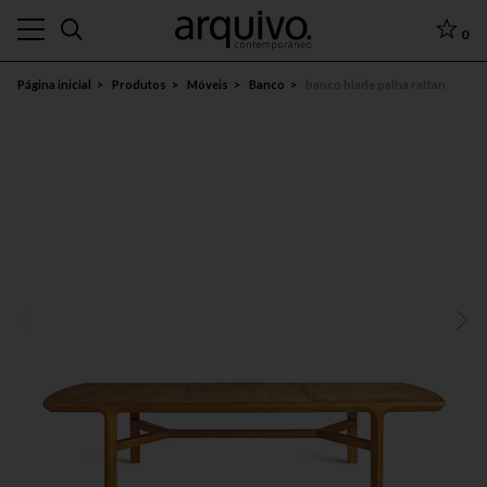
0
Página inicial
Produtos
Móveis
Banco
banco blade palha rattan