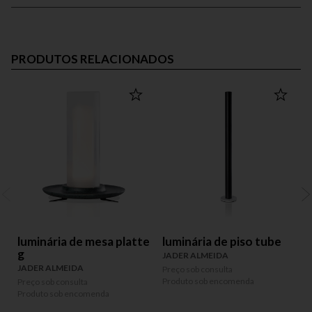
PRODUTOS RELACIONADOS
luminária de mesa platte
luminária de piso tube
g
JADER ALMEIDA
JADER ALMEIDA
Preço sob consulta
P
Produto sob encomenda
P
Preço sob consulta
Produto sob encomenda