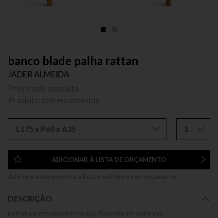
banco blade palha rattan
JADER ALMEIDA
Preço sob consulta
Produto sob encomenda
L175 x P60 x A35
1
ADICIONAR À LISTA DE ORÇAMENTO
Adicione este produto a lista e solicite o seu orçamento.
DESCRIÇÃO
Estrutura em madeira maciça. Assento em palhinha.