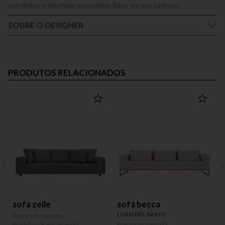
estofados e almofada decorativa. Base em aço carbono.
SOBRE O DESIGNER
PRODUTOS RELACIONADOS
sofá zeile
sofá becca
LUAN DEL SAVIO
Preço sob consulta
P
Produto sob encomenda
Preço sob consulta
P