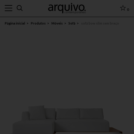
0
Página inicial
Produtos
Móveis
Sofá
sofá bow slim sem braço