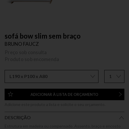
sofá bow slim sem braço
BRUNO FAUCZ
Preço sob consulta
Produto sob encomenda
L190 x P100 x A80
1
ADICIONAR À LISTA DE ORÇAMENTO
Adicione este produto a lista e solicite o seu orçamento.
DESCRIÇÃO
Estrutura em madeira ou compensado. Assento. braço e encosto