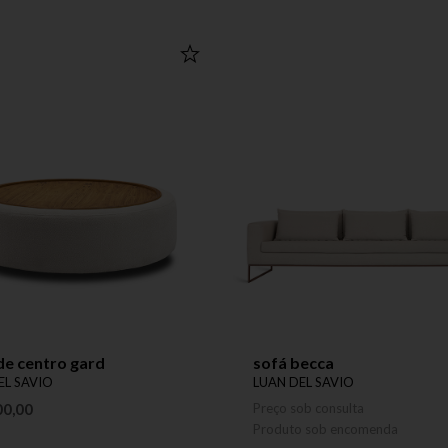
de centro gard
sofá becca
EL SAVIO
LUAN DEL SAVIO
00,00
Preço sob consulta
Produto sob encomenda