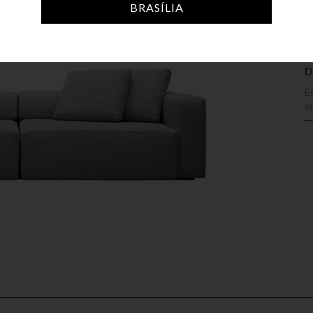
BRASÍLIA
D
E
e