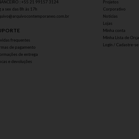
NANCEIRO : +55 21 99157 3124
Projetos
g a sex das 8h às 17h
Corporativo
quivo@arquivocontemporaneo.com.br
Notícias
Lojas
UPORTE
Minha conta
Minha Lista de Orç
vidas frequentes
Login / Cadastre-se
rmas de pagamento
formações de entrega
ocas e devoluções