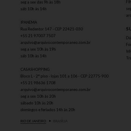
FI
seg a sex das 9h às 18h
se
sáb 10h às 14h
ar
IPANEMA
S
Rua Redentor 147 · CEP 22421-030
+55 21 97007 7507
Dú
arquivo@arquivocontemporaneo.com.br
Fo
seg a sex 10h às 19h
In
sáb 10h às 14h
Tr
CASASHOPPING
Bloco L · 2° piso · lojas 101 a 106 · CEP 22775-900
+55 21 98636 1708
arquivo@arquivocontemporaneo.com.br
seg a sex 10h às 20h
sábado 10h às 20h
domingos e feriados 14h às 20h
RIO DE JANEIRO
BRASÍLIA