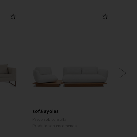
sofá ayolas
sofá 
BRUNO
Preço sob consulta
Preço 
Produto sob encomenda
Produ