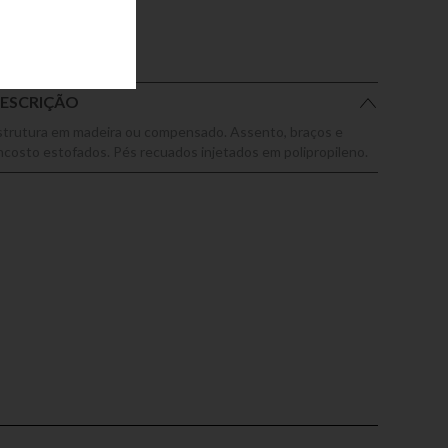
ESCRIÇÃO
strutura em madeira ou compensado. Assento, braços e
ncosto estofados. Pés recuados injetados em polipropileno.