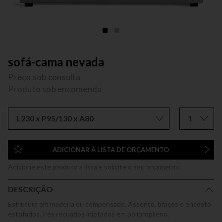
sofá-cama nevada
Preço sob consulta
Produto sob encomenda
L230 x P95/130 x A80
1
ADICIONAR À LISTA DE ORÇAMENTO
Adicione este produto a lista e solicite o seu orçamento.
DESCRIÇÃO
Estrutura em madeira ou compensado. Assento, braços e encosto
estofados. Pés recuados injetados em polipropileno.