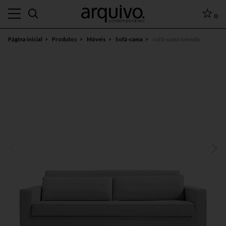
0
Página inicial
Produtos
Móveis
Sofá-cama
sofá-cama nevada