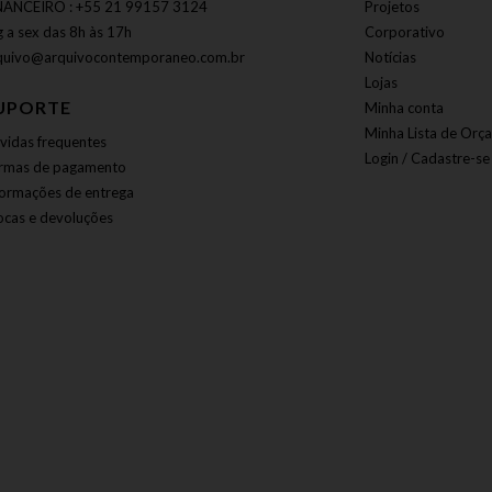
NANCEIRO : +55 21 99157 3124
Projetos
g a sex das 8h às 17h
Corporativo
quivo@arquivocontemporaneo.com.br
Notícias
Lojas
UPORTE
Minha conta
Minha Lista de Orç
vidas frequentes
Login / Cadastre-se
rmas de pagamento
formações de entrega
ocas e devoluções