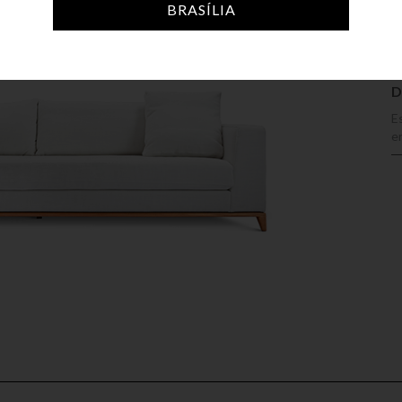
BRASÍLIA
D
E
e