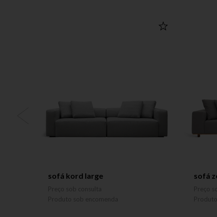
sofá kord large
sofá z
Preço sob consulta
Preço s
Produto sob encomenda
Produt