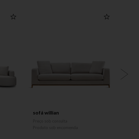
sofá willian
sofá 
BRUNO
Preço sob consulta
Preço 
Produto sob encomenda
Produ