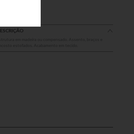
ESCRIÇÃO
strutura em madeira ou compensado. Assento, braços e
ncosto estofados. Acabamento em tecido.