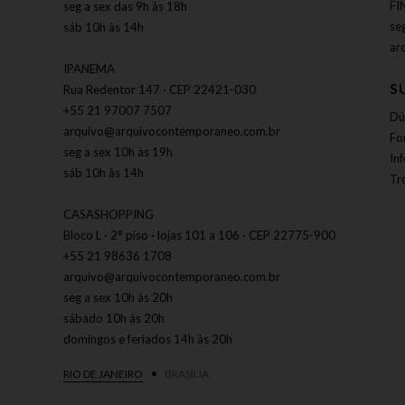
FI
seg a sex das 9h às 18h
se
sáb 10h às 14h
ar
IPANEMA
S
Rua Redentor 147 · CEP 22421-030
+55 21 97007 7507
Dú
arquivo@arquivocontemporaneo.com.br
Fo
seg a sex 10h às 19h
In
sáb 10h às 14h
Tr
CASASHOPPING
Bloco L · 2° piso · lojas 101 a 106 · CEP 22775-900
+55 21 98636 1708
arquivo@arquivocontemporaneo.com.br
seg a sex 10h às 20h
sábado 10h às 20h
domingos e feriados 14h às 20h
RIO DE JANEIRO
BRASÍLIA