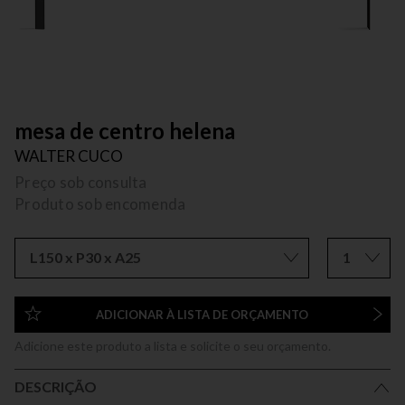
mesa de centro helena
WALTER CUCO
Preço sob consulta
Produto sob encomenda
L150 x P30 x A25
1
ADICIONAR À LISTA DE ORÇAMENTO
Adicione este produto a lista e solicite o seu orçamento.
DESCRIÇÃO