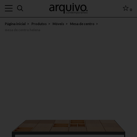
0
Página inicial
Produtos
Móveis
Mesa de centro
mesa de centro helena