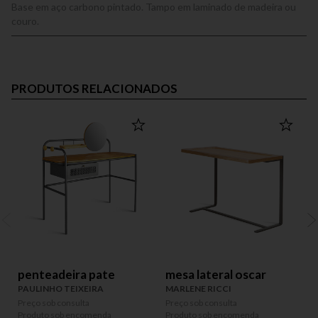
Base em aço carbono pintado. Tampo em laminado de madeira ou
couro.
PRODUTOS RELACIONADOS
penteadeira pate
mesa lateral oscar
PAULINHO TEIXEIRA
MARLENE RICCI
Preço sob consulta
Preço sob consulta
P
Produto sob encomenda
Produto sob encomenda
P