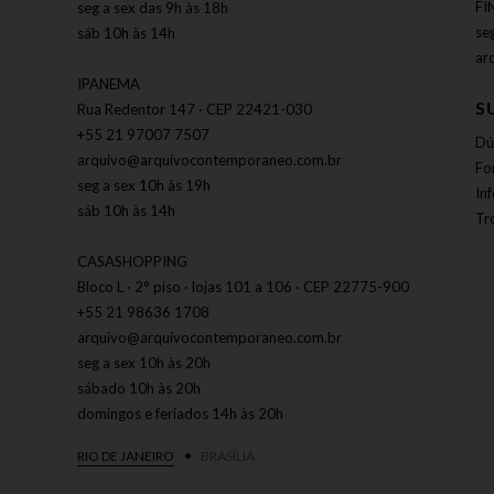
FI
seg a sex das 9h às 18h
se
sáb 10h às 14h
ar
IPANEMA
S
Rua Redentor 147 · CEP 22421-030
+55 21 97007 7507
Dú
arquivo@arquivocontemporaneo.com.br
Fo
seg a sex 10h às 19h
In
sáb 10h às 14h
Tr
CASASHOPPING
Bloco L · 2° piso · lojas 101 a 106 · CEP 22775-900
+55 21 98636 1708
arquivo@arquivocontemporaneo.com.br
seg a sex 10h às 20h
sábado 10h às 20h
domingos e feriados 14h às 20h
RIO DE JANEIRO
BRASÍLIA