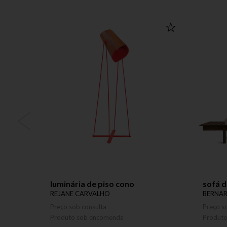
luminária de piso cono
sofá 
REJANE CARVALHO
BERNAR
Preço sob consulta
Preço s
Produto sob encomenda
Produt