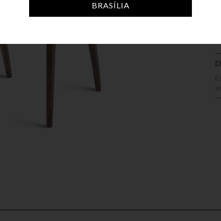
A
BRASÍLIA
D
E
e