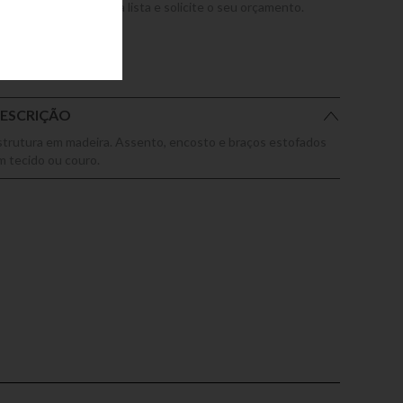
dicione este produto a lista e solicite o seu orçamento.
ESCRIÇÃO
strutura em madeira. Assento, encosto e braços estofados
m tecido ou couro.