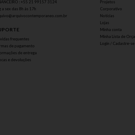
NANCEIRO : +55 21 99157 3124
Projetos
g a sex das 8h às 17h
Corporativo
quivo@arquivocontemporaneo.com.br
Notícias
Lojas
UPORTE
Minha conta
Minha Lista de Orç
vidas frequentes
Login / Cadastre-se
rmas de pagamento
formações de entrega
ocas e devoluções