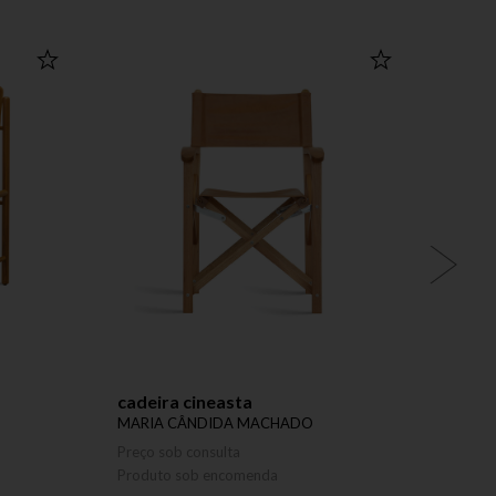
cadeira cineasta
mesa 
MARIA CÂNDIDA MACHADO
EDUA
Preço sob consulta
Preço 
Produto sob encomenda
Produ