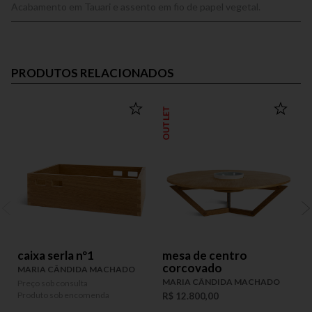
Acabamento em Tauari e assento em fio de papel vegetal.
PRODUTOS RELACIONADOS
OUTLET
caixa serla nº1
mesa de centro
corcovado
MARIA CÂNDIDA MACHADO
MARIA CÂNDIDA MACHADO
Preço sob consulta
P
Produto sob encomenda
P
R$ 12.800,00