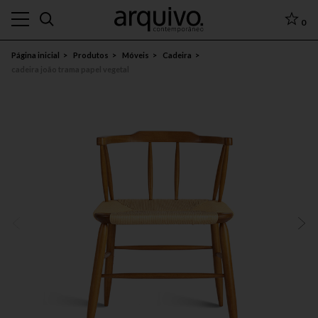
0
Página inicial
Produtos
Móveis
Cadeira
cadeira joão trama papel vegetal