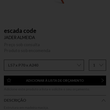
escada code
JADER ALMEIDA
Preço sob consulta
Produto sob encomenda
L57 x P70 x A240
1
ADICIONAR À LISTA DE ORÇAMENTO
Adicione este produto a lista e solicite o seu orçamento.
DESCRIÇÃO
Estrutura em madeira maciça.