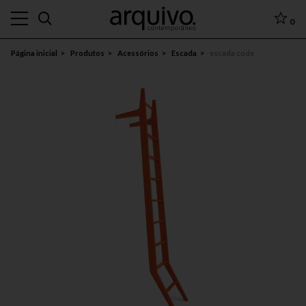
0
Página inicial
Produtos
Acessórios
Escada
escada code