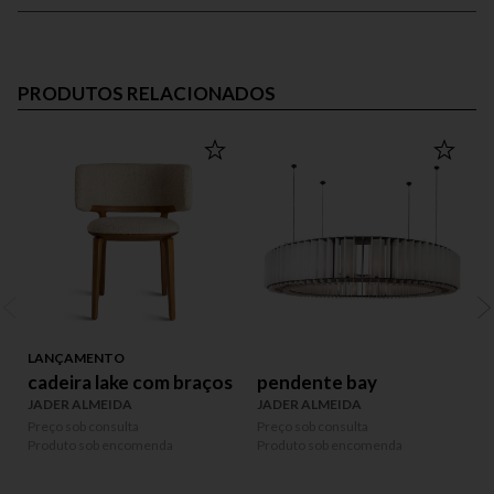
PRODUTOS RELACIONADOS
LANÇAMENTO
cadeira lake com braços
pendente bay
JADER ALMEIDA
JADER ALMEIDA
Preço sob consulta
Preço sob consulta
P
Produto sob encomenda
Produto sob encomenda
P