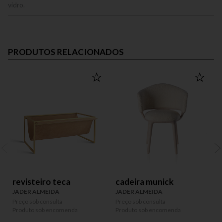
vidro.
PRODUTOS RELACIONADOS
revisteiro teca
cadeira munick
JADER ALMEIDA
JADER ALMEIDA
Preço sob consulta
Preço sob consulta
P
Produto sob encomenda
Produto sob encomenda
P