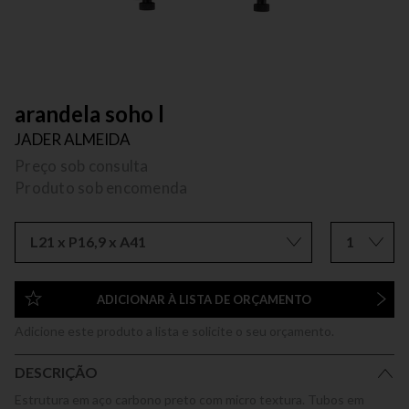
arandela soho l
JADER ALMEIDA
Preço sob consulta
Produto sob encomenda
L21 x P16,9 x A41
1
ADICIONAR À LISTA DE ORÇAMENTO
Adicione este produto a lista e solicite o seu orçamento.
DESCRIÇÃO
Estrutura em aço carbono preto com micro textura. Tubos em