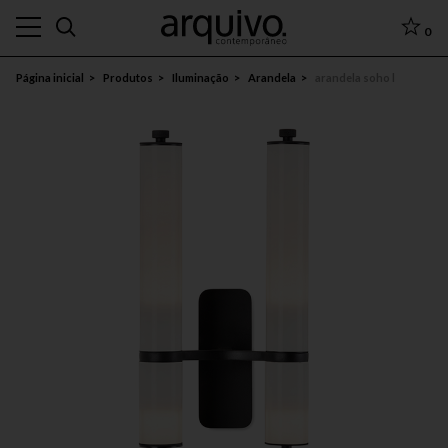
0
Página inicial
Produtos
Iluminação
Arandela
arandela soho l