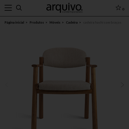
0
Página inicial
Produtos
Móveis
Cadeira
cadeira hashi com braços