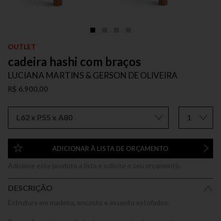
OUTLET
cadeira hashi com braços
LUCIANA MARTINS & GERSON DE OLIVEIRA
R$ 6.900,00
L62 x P55 x A80
1
ADICIONAR À LISTA DE ORÇAMENTO
Adicione este produto a lista e solicite o seu orçamento.
DESCRIÇÃO
Estrutura em madeira, encosto e assento estofados.