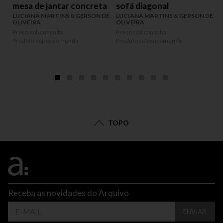
mesa de jantar concreta
sofá diagonal
LUCIANA MARTINS & GERSON DE
LUCIANA MARTINS & GERSON DE
OLIVEIRA
OLIVEIRA
Preço sob consulta
Preço sob consulta
P
Produto sob encomenda
Produto sob encomenda
P
TOPO
Receba as novidades do Arquivo
ENVIAR