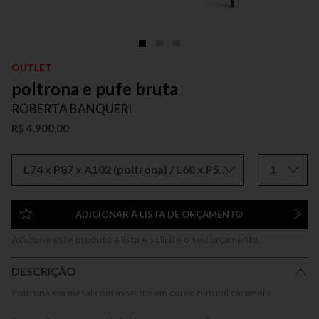
OUTLET
poltrona e pufe bruta
ROBERTA BANQUERI
R$ 4.900,00
L74 x P87 x A102 (poltrona) / L60 x P50 x A41 (pufe)
1
ADICIONAR À LISTA DE ORÇAMENTO
Adicione este produto a lista e solicite o seu orçamento.
DESCRIÇÃO
Poltrona em metal com assento em couro natural caramelo.