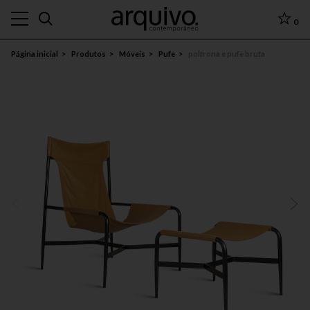
0
Página inicial
Produtos
Móveis
Pufe
poltrona e pufe bruta