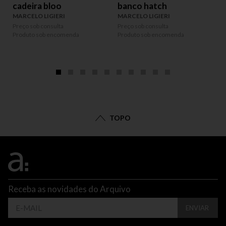
cadeira bloo
banco hatch
MARCELO LIGIERI
MARCELO LIGIERI
P
Preço sob consulta
Preço sob consulta
P
Produto sob encomenda
Produto sob encomenda
TOPO
Receba as novidades do Arquivo
ENVIAR