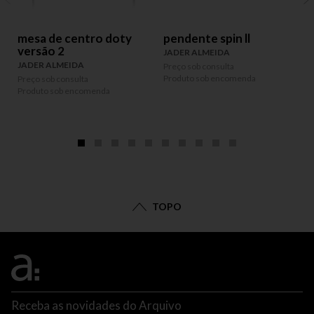
mesa de centro doty
pendente spin ll
versão 2
JADER ALMEIDA
JADER ALMEIDA
Preço sob consulta
Produto sob encomenda
Preço sob consulta
P
Produto sob encomenda
P
TOPO
Receba as novidades do Arquivo