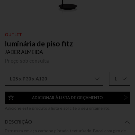
OUTLET
luminária de piso fitz
JADER ALMEIDA
Preço sob consulta
L25 x P30 x A120
1
ADICIONAR À LISTA DE ORÇAMENTO
Adicione este produto a lista e solicite o seu orçamento.
DESCRIÇÃO
Estrutura em aço carbono pintado texturizado. Bocal com giro de