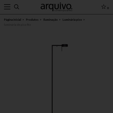
0
Página inicial
Produtos
Iluminação
Luminária piso
luminária de piso fitz